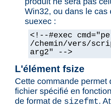
produit ne sera pas cel
Win32, ou dans le cas de
suexec :
<!--#exec cmd="pe
/chemin/vers/scri
arg2" -->
L'élément fsize
Cette commande permet d'a
fichier spécifié en fonctio
de format de
. At
sizefmt