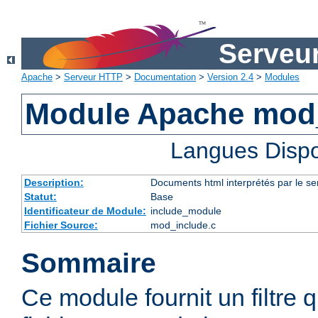
Serveu
Apache
>
Serveur HTTP
>
Documentation
>
Version 2.4
>
Modules
Module Apache mod
Langues Dispo
Description:
Documents html interprétés par le se
Statut:
Base
Identificateur de Module:
include_module
Fichier Source:
mod_include.c
Sommaire
Ce module fournit un filtre qu