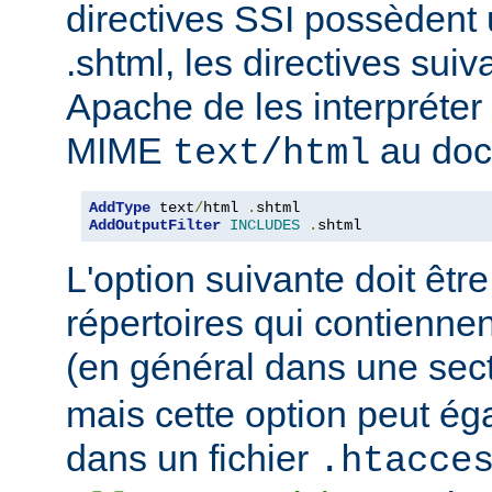
directives SSI possèdent
.shtml, les directives sui
Apache de les interpréter 
MIME
au doc
text/html
AddType
 text
/
html 
.
AddOutputFilter
INCLUDES
.
shtml
L'option suivante doit être
répertoires qui contiennen
(en général dans une sec
mais cette option peut ég
dans un fichier
.htacce