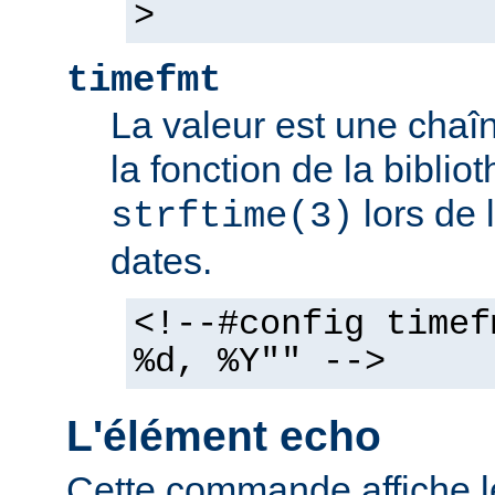
>
timefmt
La valeur est une chaîn
la fonction de la bibli
lors de 
strftime(3)
dates.
<!--#config timef
%d, %Y"" -->
L'élément echo
Cette commande affiche l