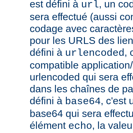
est défini à
, un co
url
sera effectué (aussi c
codage avec caractères
pour les URLS des liens, 
défini à
,
urlencoded
compatible applicatio
urlencoded qui sera effe
dans les chaînes de par
défini à
, c'est
base64
base64 qui sera effect
élément
, la vale
echo