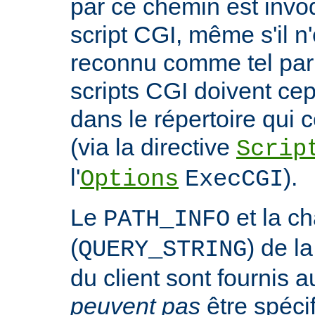
par ce chemin est invo
script CGI, même s'il n
reconnu comme tel par 
scripts CGI doivent ce
dans le répertoire qui c
(via la directive
Scrip
l'
).
Options
ExecCGI
Le
et la c
PATH_INFO
(
) de l
QUERY_STRING
du client sont fournis a
peuvent pas
être spéci