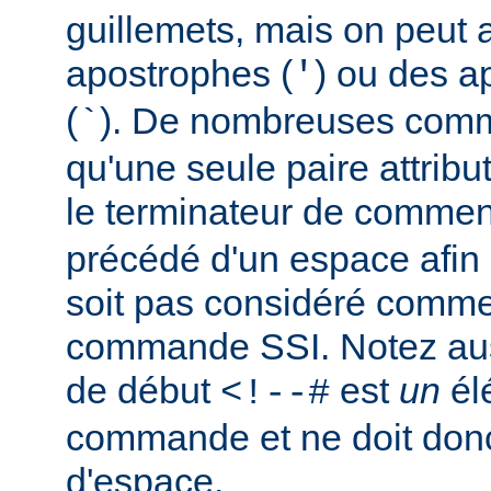
guillemets, mais on peut a
apostrophes (
) ou des a
'
(
). De nombreuses comm
`
qu'une seule paire attribu
le terminateur de comment
précédé d'un espace afin d
soit pas considéré comm
commande SSI. Notez auss
de début
est
un
él
<!--#
commande et ne doit donc
d'espace.