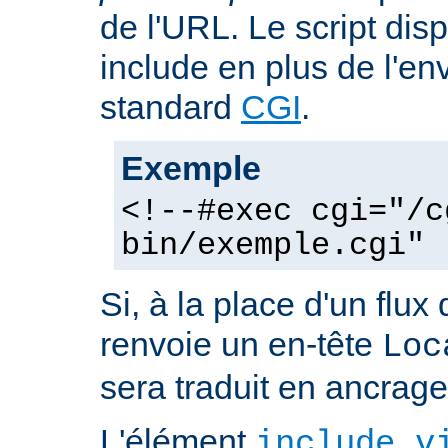
de l'URL. Le script dis
include en plus de l'e
standard
CGI
.
Exemple
<!--#exec cgi="/c
bin/exemple.cgi" 
Si, à la place d'un flux 
renvoie un en-tête
Loc
sera traduit en ancra
L'élément
include v