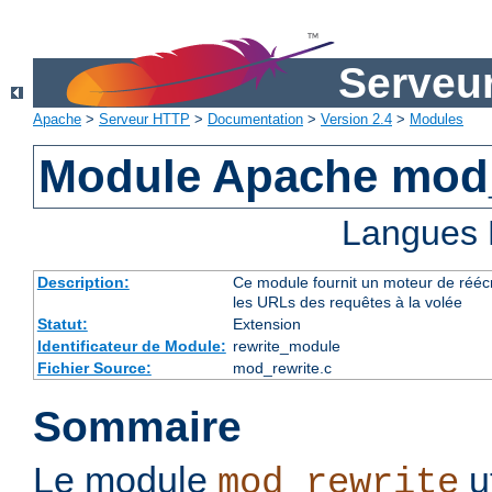
Serveu
Apache
>
Serveur HTTP
>
Documentation
>
Version 2.4
>
Modules
Module Apache mod_
Langues 
Description:
Ce module fournit un moteur de réécr
les URLs des requêtes à la volée
Statut:
Extension
Identificateur de Module:
rewrite_module
Fichier Source:
mod_rewrite.c
Sommaire
Le module
u
mod_rewrite