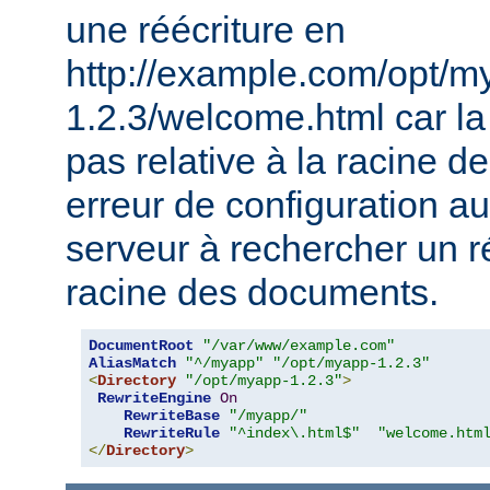
une réécriture en
http://example.com/opt/m
1.2.3/welcome.html car la 
pas relative à la racine 
erreur de configuration au
serveur à rechercher un ré
racine des documents.
DocumentRoot
"/var/www/example.com"
AliasMatch
"^/myapp"
"/opt/myapp-1.2.3"
<
Directory
"/opt/myapp-1.2.3"
>
RewriteEngine
On
RewriteBase
"/myapp/"
RewriteRule
"^index\.html$"
"welcome.htm
</
Directory
>