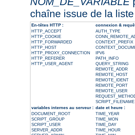
NOM_DE_VARIABLE
p
chaîne issue de la liste
En-têtes HTTP :
connexion & requê
HTTP_ACCEPT
AUTH_TYPE
HTTP_COOKIE
CONN_REMOTE_A
HTTP_FORWARDED
CONTEXT_PREFIX
HTTP_HOST
CONTEXT_DOCUM
HTTP_PROXY_CONNECTION
IPV6
HTTP_REFERER
PATH_INFO
HTTP_USER_AGENT
QUERY_STRING
REMOTE_ADDR
REMOTE_HOST
REMOTE_IDENT
REMOTE_PORT
REMOTE_USER
REQUEST_METHO
SCRIPT_FILENAME
variables internes au serveur :
date et heure :
DOCUMENT_ROOT
TIME_YEAR
SCRIPT_GROUP
TIME_MON
SCRIPT_USER
TIME_DAY
SERVER_ADDR
TIME_HOUR