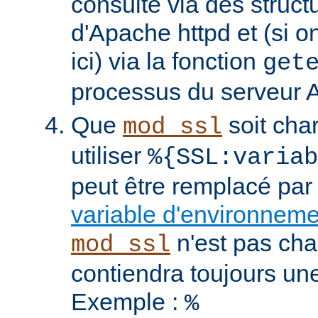
consulté via des struct
d'Apache httpd et (si o
ici) via la fonction
get
processus du serveur 
Que
soit cha
mod_ssl
utiliser
%{SSL:variab
peut être remplacé par
variable d'environnem
n'est pas cha
mod_ssl
contiendra toujours un
Exemple :
%