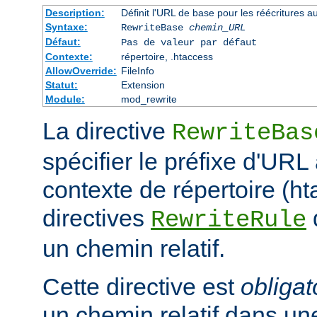
Description:
Définit l'URL de base pour les réécritures a
Syntaxe:
RewriteBase
chemin_URL
Défaut:
Pas de valeur par défaut
Contexte:
répertoire, .htaccess
AllowOverride:
FileInfo
Statut:
Extension
Module:
mod_rewrite
La directive
RewriteBas
spécifier le préfixe d'URL 
contexte de répertoire (ht
directives
RewriteRule
un chemin relatif.
Cette directive est
obligat
un chemin relatif dans une