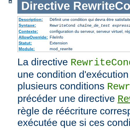
Directive
RewriteC
Description:
Définit une condition qui devra être satisfait
Syntaxe:
RewriteCond
chaîne_de_test
express
Contexte:
configuration du serveur, serveur virtuel, ré
AllowOverride:
FileInfo
Statut:
Extension
Module:
mod_rewrite
La directive
RewriteCon
une condition d'exécution
plusieurs conditions
Rew
précéder une directive
Re
règle de réécriture corres
exécutée que si ces condi