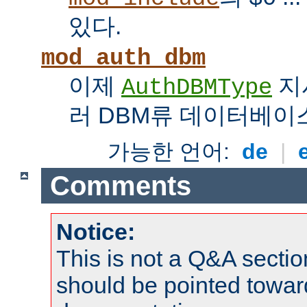
있다.
mod_auth_dbm
이제
지
AuthDBMType
러 DBM류 데이터베이
가능한 언어:
de
|
Comments
Notice:
This is not a Q&A sect
should be pointed towar