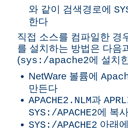
와 같이 검색경로에
SY
한다
직접 소스를 컴파일한 경우 
를 설치하는 방법은 다음
(
에 설치한
sys:/apache2
NetWare 볼륨에
Apac
만든다
과
APACHE2.NLM
APRL
에 복
SYS:/APACHE2
아래
SYS:/APACHE2