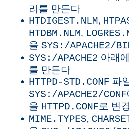
리를 만든다
,
HTDIGEST.NLM
HTPA
,
HTDBM.NLM
LOGRES.
을
SYS:/APACHE2/BI
아래
SYS:/APACHE2
를 만든다
파
HTTPD-STD.CONF
SYS:/APACHE2/CONF
을
로 변
HTTPD.CONF
,
MIME.TYPES
CHARSE