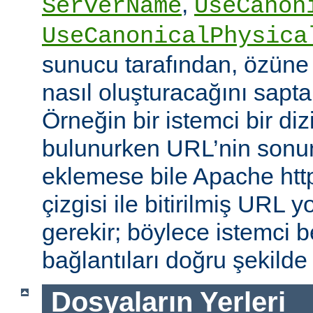
,
ServerName
UseCanon
UseCanonicalPhysica
sunucu tarafından, özüne 
nasıl oluşturacağını saptam
Örneğin bir istemci bir diz
bulunurken URL’nin sonun
eklemese bile Apache http
çizgisi ile bitirilmiş URL
gerekir; böylece istemci b
bağlantıları doğru şekilde
Dosyaların Yerleri