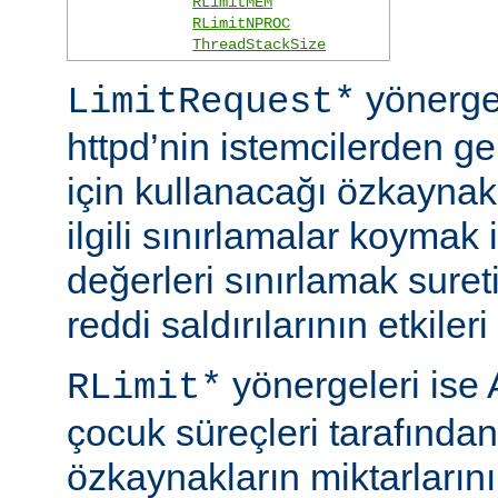
RLimitMEM
RLimitNPROC
ThreadStackSize
yönerge
LimitRequest*
httpd’nin istemcilerden ge
için kullanacağı özkaynakla
ilgili sınırlamalar koymak i
değerleri sınırlamak suret
reddi saldırılarının etkileri 
yönergeleri ise 
RLimit*
çocuk süreçleri tarafından
özkaynakların miktarlarını