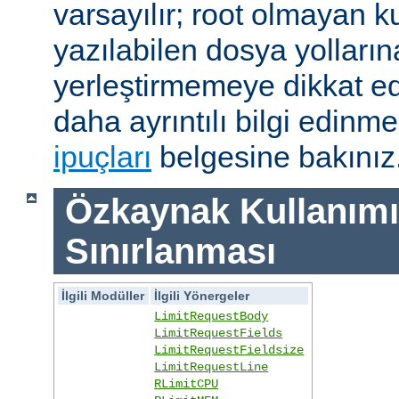
varsayılır; root olmayan ku
yazılabilen dosya yolları
yerleştirmemeye dikkat e
daha ayrıntılı bilgi edinme
ipuçları
belgesine bakınız
Özkaynak Kullanımı
Sınırlanması
İlgili Modüller
İlgili Yönergeler
LimitRequestBody
LimitRequestFields
LimitRequestFieldsize
LimitRequestLine
RLimitCPU