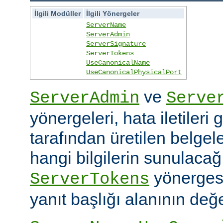
İlgili Modüller
İlgili Yönergeler
ServerName
ServerAdmin
ServerSignature
ServerTokens
UseCanonicalName
UseCanonicalPhysicalPort
ve
ServerAdmin
Serve
yönergeleri, hata iletileri
tarafından üretilen belgele
hangi bilgilerin sunulacağın
yönerges
ServerTokens
yanıt başlığı alanının değer