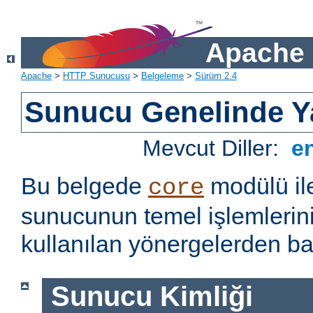
Apache 
Apache
>
HTTP Sunucusu
>
Belgeleme
>
Sürüm 2.4
Sunucu Genelinde Y
Mevcut Diller:
e
Bu belgede
modülü il
core
sunucunun temel işlemlerin
kullanılan yönergelerden baz
Sunucu Kimliği