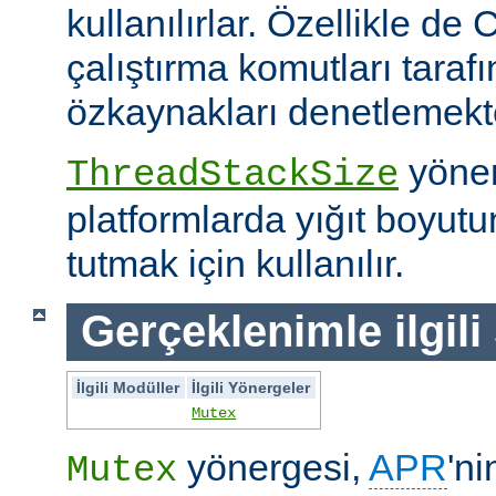
kullanılırlar. Özellikle de 
çalıştırma komutları taraf
özkaynakları denetlemekte 
yöner
ThreadStackSize
platformlarda yığıt boyut
tutmak için kullanılır.
Gerçeklenimle ilgili
İlgili Modüller
İlgili Yönergeler
Mutex
yönergesi,
APR
'ni
Mutex