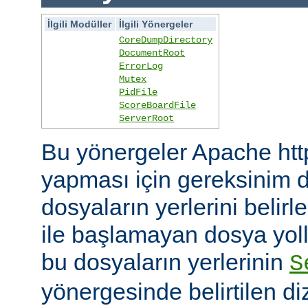
İlgili Modüller
İlgili Yönergeler
CoreDumpDirectory
DocumentRoot
ErrorLog
Mutex
PidFile
ScoreBoardFile
ServerRoot
Bu yönergeler Apache htt
yapması için gereksinim d
dosyaların yerlerini belirler
ile başlamayan dosya yoll
bu dosyaların yerlerinin
S
yönergesinde belirtilen diz