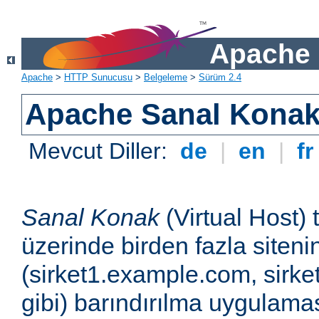
Apache 
Apache
>
HTTP Sunucusu
>
Belgeleme
>
Sürüm 2.4
Apache Sanal Konak 
Mevcut Diller:
de
|
en
|
f
Sanal Konak
(Virtual Host) 
üzerinde birden fazla siteni
(sirket1.example.com, sirk
gibi) barındırılma uygulamas