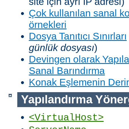
site için ayrı IP adresi)
Çok kullanılan sanal k
örnekleri
Dosya Tanıtıcı Sınırları
günlük dosyası
)
Devingen olarak Yapıla
Sanal Barındırma
Konak Eşlemenin Derin
Yapılandırma Yöner
<VirtualHost>