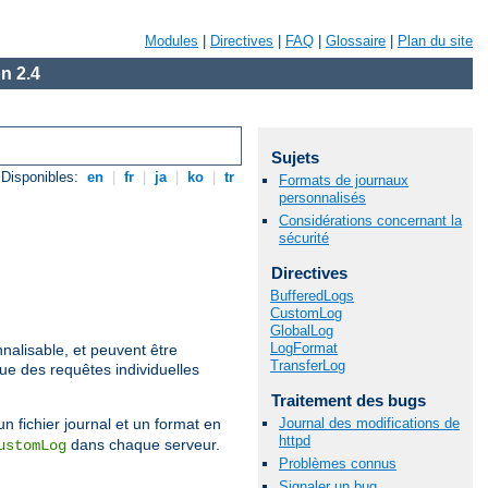
Modules
|
Directives
|
FAQ
|
Glossaire
|
Plan du site
n 2.4
Sujets
Disponibles:
en
|
fr
|
ja
|
ko
|
tr
Formats de journaux
personnalisés
Considérations concernant la
sécurité
Directives
BufferedLogs
CustomLog
GlobalLog
LogFormat
nalisable, et peuvent être
TransferLog
que des requêtes individuelles
Traitement des bugs
Journal des modifications de
un fichier journal et un format en
httpd
dans chaque serveur.
ustomLog
Problèmes connus
Signaler un bug