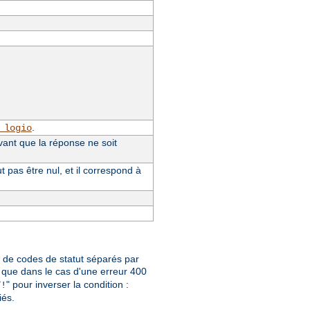
.
_logio
vant que la réponse ne soit
pas être nul, et il correspond à
te de codes de statut séparés par
que dans le cas d'une erreur 400
"
" pour inverser la condition :
!
iés.