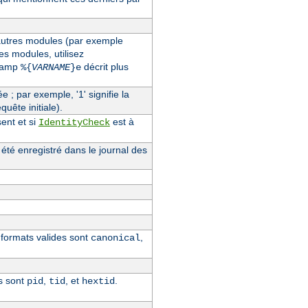
'autres modules (par exemple
des modules, utilisez
champ
décrit plus
%{
VARNAME
}e
ée ; par exemple, '1' signifie la
quête initiale).
ent et si
est à
IdentityCheck
 été enregistré dans le journal des
s formats valides sont
,
canonical
s sont
,
, et
.
pid
tid
hextid