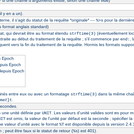
si une chaîne d'arguments existe, sinon une chaîne vide)
?
l y en a un).
erne, il s'agit du statut de la requête *originale* ---
pour la dernière
%>s
u format anglais standard)
at, qui devrait être au format étendu
(éventuellement loc
strftime(3)
extraite au début du traitement de la requête ; s'il commence par
, 
end:
séquent vers la fin du traitement de la requête. Hormis les formats suppo
s Epoch
epuis Epoch
depuis Epoch
inés entre eux ou avec un formatage
dans la même chaîn
strftime(3)
.
mat
}t
secondes.
s une unité définie par
. Les valeurs d'unité valides sont
pour mi
UNIT
ms
est omis, la valeur de l'unité par défaut est la seconde ; spécifier la
NIT
une valeur d'unité avec le format
est disponible depuis la version 2.
%T
 ; peut être faux si le statut de retour (
) est 401).
%s