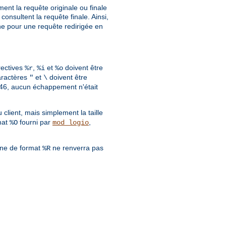
ment la requête originale ou finale
consultent la requête finale. Ainsi,
gine pour une requête redirigée en
rectives
,
et
doivent être
%r
%i
%o
aractères
et
doivent être
"
\
.0.46, aucun échappement n'était
lient, mais simplement la taille
mat
fourni par
,
%O
mod_logio
îne de format
ne renverra pas
%R