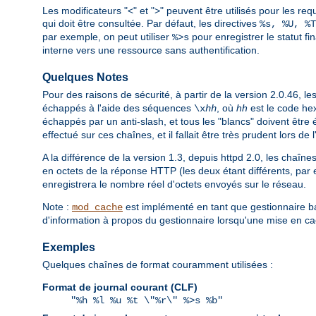
Les modificateurs "<" et ">" peuvent être utilisés pour les requ
qui doit être consultée. Par défaut, les directives
%s, %U, %T
par exemple, on peut utiliser
pour enregistrer le statut fi
%>s
interne vers une ressource sans authentification.
Quelques Notes
Pour des raisons de sécurité, à partir de la version 2.0.46, 
échappés à l'aide des séquences
, où
hh
est le code he
\x
hh
échappés par un anti-slash, et tous les "blancs" doivent être é
effectué sur ces chaînes, et il fallait être très prudent lors de 
A la différence de la version 1.3, depuis httpd 2.0, les chaîn
en octets de la réponse HTTP (les deux étant différents, par 
enregistrera le nombre réel d'octets envoyés sur le réseau.
Note :
est implémenté en tant que gestionnaire ba
mod_cache
d'information à propos du gestionnaire lorsqu'une mise en ca
Exemples
Quelques chaînes de format couramment utilisées :
Format de journal courant (CLF)
"%h %l %u %t \"%r\" %>s %b"