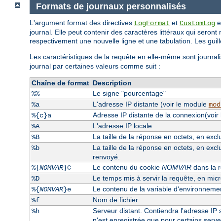
Formats de journaux personnalisés
L'argument format des directives
et
e
LogFormat
CustomLog
journal. Elle peut contenir des caractères littéraux qui seront 
respectivement une nouvelle ligne et une tabulation. Les guille
Les caractéristiques de la requête en elle-même sont journali
journal par certaines valeurs comme suit :
Chaîne de format
Description
Le signe "pourcentage"
%%
L'adresse IP distante (voir le module
%a
mod
Adresse IP distante de la connexion(voir
%{c}a
L'adresse IP locale
%A
La taille de la réponse en octets, en exc
%B
La taille de la réponse en octets, en excl
%b
renvoyé.
Le contenu du cookie
NOMVAR
dans la r
%{
NOMVAR
}C
Le temps mis à servir la requête, en mi
%D
Le contenu de la variable d'environnem
%{
NOMVAR
}e
Nom de fichier
%f
Serveur distant. Contiendra l'adresse IP s
%h
n'est enregistrée que pour certains serv