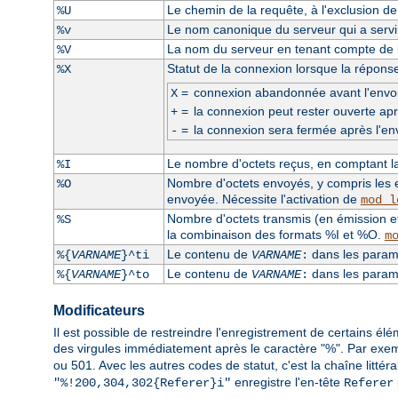
Le chemin de la requête, à l'exclusion d
%U
Le nom canonique du serveur qui a servi l
%v
La nom du serveur en tenant compte de la
%V
Statut de la connexion lorsque la répons
%X
=
connexion abandonnée avant l'envoi
X
=
la connexion peut rester ouverte apr
+
=
la connexion sera fermée après l'en
-
Le nombre d'octets reçus, en comptant la 
%I
Nombre d'octets envoyés, y compris les e
%O
envoyée. Nécessite l'activation de
mod_l
Nombre d'octets transmis (en émission et
%S
la combinaison des formats %I et %O.
m
Le contenu de
dans les paramè
%{
VARNAME
}^ti
VARNAME
:
Le contenu de
dans les paramè
%{
VARNAME
}^to
VARNAME
:
Modificateurs
Il est possible de restreindre l'enregistrement de certains él
des virgules immédiatement après le caractère "%". Par exe
ou 501. Avec les autres codes de statut, c'est la chaîne littér
enregistre l'en-tête
"%!200,304,302{Referer}i"
Referer