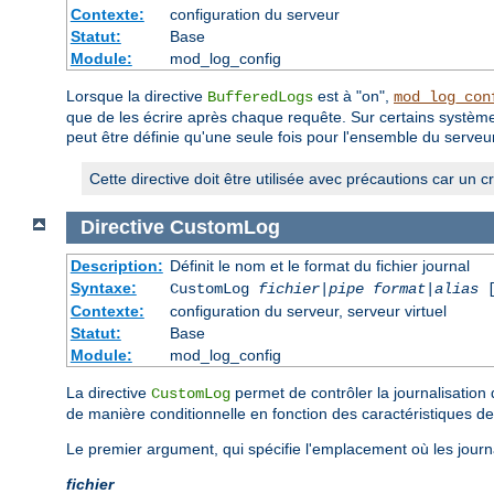
Contexte:
configuration du serveur
Statut:
Base
Module:
mod_log_config
Lorsque la directive
est à "on",
BufferedLogs
mod_log_con
que de les écrire après chaque requête. Sur certains systèmes
peut être définie qu'une seule fois pour l'ensemble du serveur 
Cette directive doit être utilisée avec précautions car un 
Directive
CustomLog
Description:
Définit le nom et le format du fichier journal
Syntaxe:
CustomLog
fichier
|
pipe
format
|
alias
[
Contexte:
configuration du serveur, serveur virtuel
Statut:
Base
Module:
mod_log_config
La directive
permet de contrôler la journalisation 
CustomLog
de manière conditionnelle en fonction des caractéristiques de
Le premier argument, qui spécifie l'emplacement où les journ
fichier