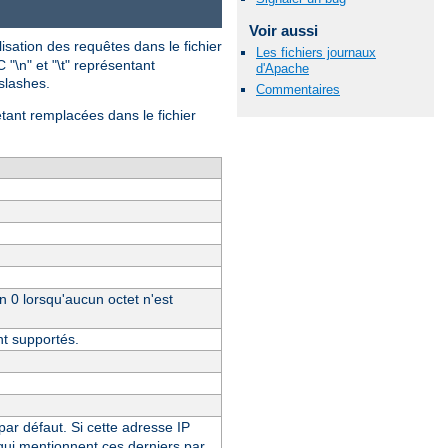
Voir aussi
isation des requêtes dans le fichier
Les fichiers journaux
 "\n" et "\t" représentant
d'Apache
-slashes.
Commentaires
étant remplacées dans le fichier
un 0 lorsqu'aucun octet n'est
nt supportés.
 par défaut. Si cette adresse IP
 qui mentionnent ces derniers par