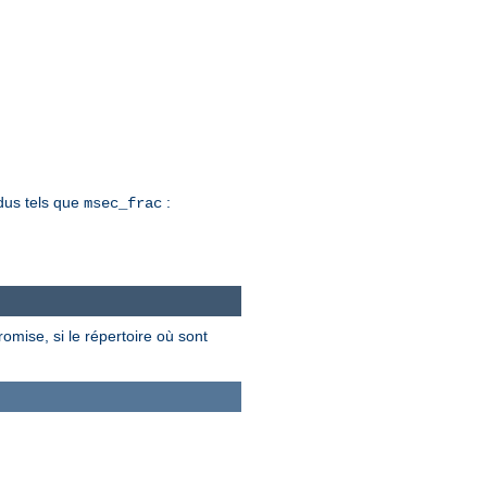
dus tels que
:
msec_frac
omise, si le répertoire où sont