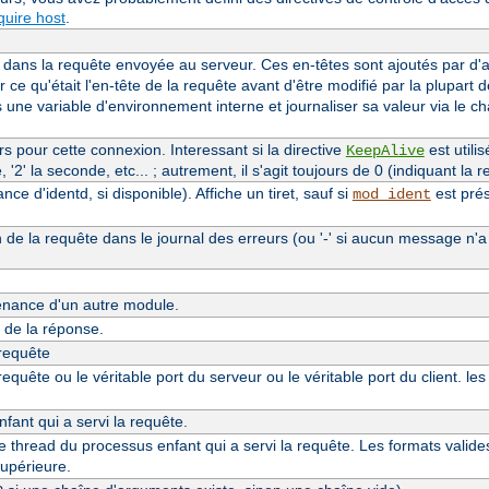
uire host
.
dans la requête envoyée au serveur. Ces en-têtes sont ajoutés par d
r ce qu'était l'en-tête de la requête avant d'être modifié par la plupart 
s une variable d'environnement interne et journaliser sa valeur via le 
 pour cette connexion. Interessant si la directive
est utilis
KeepAlive
'2' la seconde, etc... ; autrement, il s'agit toujours de 0 (indiquant la re
e d'identd, si disponible). Affiche un tiret, sauf si
est prés
mod_ident
n de la requête dans le journal des erreurs (ou '-' si aucun message n'a
nance d'un autre module.
de la réponse.
 requête
quête ou le véritable port du serveur ou le véritable port du client. le
ant qui a servi la requête.
thread du processus enfant qui a servi la requête. Les formats valide
upérieure.