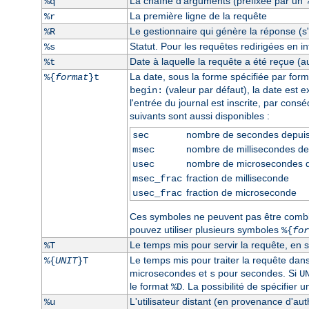
La chaîne d'arguments (préfixée par un
%q
La première ligne de la requête
%r
Le gestionnaire qui génère la réponse (s'i
%R
Statut. Pour les requêtes redirigées en int
%s
Date à laquelle la requête a été reçue (a
%t
La date, sous la forme spécifiée par form
%{
format
}t
(valeur par défaut), la date est 
begin:
l'entrée du journal est inscrite, par con
suivants sont aussi disponibles :
nombre de secondes depui
sec
nombre de millisecondes d
msec
nombre de microsecondes 
usec
fraction de milliseconde
msec_frac
fraction de microseconde
usec_frac
Ces symboles ne peuvent pas être comb
pouvez utiliser plusieurs symboles
%{
for
Le temps mis pour servir la requête, en 
%T
Le temps mis pour traiter la requête dan
%{
UNIT
}T
microsecondes et
pour secondes. Si
s
U
le format
. La possibilité de spécifier 
%D
L'utilisateur distant (en provenance d'auth
%u