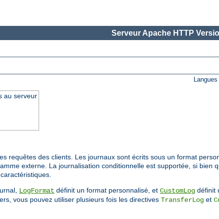
Serveur Apache HTTP Versio
Langues 
s au serveur
s requêtes des clients. Les journaux sont écrits sous un format person
ramme externe. La journalisation conditionnelle est supportée, si bien 
caractéristiques.
ournal,
définit un format personnalisé, et
définit 
LogFormat
CustomLog
rs, vous pouvez utiliser plusieurs fois les directives
et
TransferLog
C