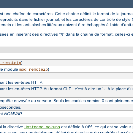
st une chaîne de caractères. Cette chaîne définit le format de la journal
reproduits dans le fichier journal, et les caractères de contrôle de style C
mets et les anti-slashes littéraux doivent être échappés à l'aide d'anti
sées en insérant des directives "
" dans la chaîne de format, celles-ci 
%
).
_remoteip
 le module
)
mod_remoteip
luant les en-têtes HTTP.
uant les en-têtes HTTP. Au format CLF , c'est à dire un '
' à la place d'
-
equête envoyée au serveur. Seuls les cookies version 0 sont pleineme
crosecondes.
ent
NOMVAR
i la directive
est définie à
, ce qui est sa valeur
HostnameLookups
Off
eurs, vous avez probablement défini des directives de contrôle d'accès