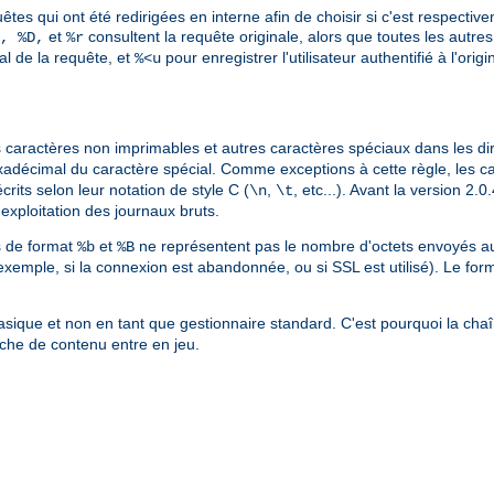
êtes qui ont été redirigées en interne afin de choisir si c'est respective
et
consultent la requête originale, alors que toutes les autres 
, %D,
%r
nal de la requête, et
pour enregistrer l'utilisateur authentifié à l'ori
%<u
les caractères non imprimables et autres caractères spéciaux dans les di
xadécimal du caractère spécial. Comme exceptions à cette règle, les c
crits selon leur notation de style C (
,
, etc...). Avant la version 2
\n
\t
l'exploitation des journaux bruts.
es de format
et
ne représentent pas le nombre d'octets envoyés au c
%b
%B
exemple, si la connexion est abandonnée, ou si SSL est utilisé). Le for
sique et non en tant que gestionnaire standard. C'est pourquoi la cha
che de contenu entre en jeu.