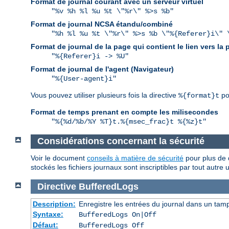
Format de journal courant avec un serveur virtuel
"%v %h %l %u %t \"%r\" %>s %b"
Format de journal NCSA étandu/combiné
"%h %l %u %t \"%r\" %>s %b \"%{Referer}i\" 
Format de journal de la page qui contient le lien vers la
"%{Referer}i -> %U"
Format de journal de l'agent (Navigateur)
"%{User-agent}i"
Vous pouvez utiliser plusieurs fois la directive
po
%{format}t
Format de temps prenant en compte les milisecondes
"%{%d/%b/%Y %T}t.%{msec_frac}t %{%z}t"
Considérations concernant la sécurité
Voir le document
conseils à matière de sécurité
pour plus de d
stockés les fichiers journaux sont inscriptibles par tout autre 
Directive
BufferedLogs
Description:
Enregistre les entrées du journal dans un tam
Syntaxe:
BufferedLogs On|Off
Défaut:
BufferedLogs Off