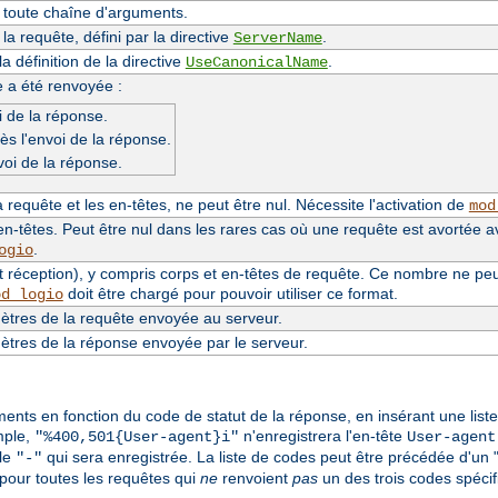
e toute chaîne d'arguments.
a requête, défini par la directive
.
ServerName
 définition de la directive
.
UseCanonicalName
e a été renvoyée :
 de la réponse.
ès l'envoi de la réponse.
voi de la réponse.
requête et les en-têtes, ne peut être nul. Nécessite l'activation de
mod
n-têtes. Peut être nul dans les rares cas où une requête est avortée a
.
ogio
 réception), y compris corps et en-têtes de requête. Ce nombre ne peut 
doit être chargé pour pouvoir utiliser ce format.
od_logio
tres de la requête envoyée au serveur.
tres de la réponse envoyée par le serveur.
éments en fonction du code de statut de la réponse, en insérant une lis
mple,
n'enregistrera l'en-tête
"%400,501{User-agent}i"
User-agent
ale
qui sera enregistrée. La liste de codes peut être précédée d'un 
"-"
pour toutes les requêtes qui
ne
renvoient
pas
un des trois codes spécif