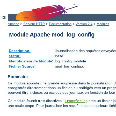
Apache
>
Serveur HTTP
>
Documentation
>
Version 2.4
>
Modules
Module Apache mod_log_config
Description:
Journalisation des requêtes envoyée
Statut:
Base
Identificateur de Module:
log_config_module
Fichier Source:
mod_log_config.c
Sommaire
Ce module apporte une grande souplesse dans la journalisation de
enregistrés directement dans un fichier, ou redirigés vers un prog
peuvent être incluses ou exclues des journaux en fonction de leur 
Ce module fournit trois directives :
crée un fichier j
TransferLog
une seule étape. Pour journaliser les requêtes dans plusieurs fichie