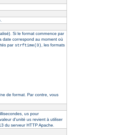
.
alisé). Si le format commence par
la date correspond au moment où
rtés par
, les formats
strftime(3)
e de format. Par contre, vous
llisecondes,
pour
us
 valeur d'unité
revient à utiliser
us
4.13 du serveur HTTP Apache.