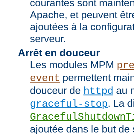
courantes sont mainten
Apache, et peuvent êtr
ajoutées à la configura
serveur.
Arrêt en douceur
Les modules MPM
pr
permettent maint
event
douceur de
au m
httpd
. La d
graceful-stop
GracefulShutdownT
ajoutée dans le but de 