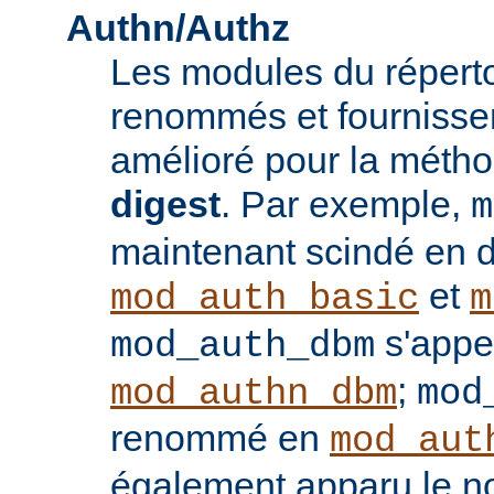
Authn/Authz
Les modules du réperto
renommés et fournisse
amélioré pour la méthod
digest
. Par exemple,
m
maintenant scindé en 
et
mod_auth_basic
m
s'appe
mod_auth_dbm
;
mod_authn_dbm
mod
renommé en
mod_aut
également apparu le 