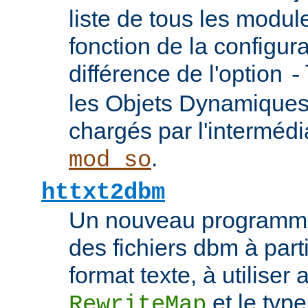
liste de tous les modu
fonction de la configura
différence de l'option
-
les Objets Dynamique
chargés par l'interméd
.
mod_so
httxt2dbm
Un nouveau programme
des fichiers dbm à part
format texte, à utiliser 
et le typ
RewriteMap