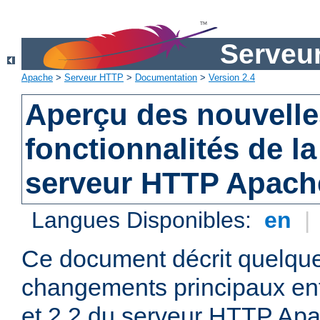
Serveu
Apache
>
Serveur HTTP
>
Documentation
>
Version 2.4
Aperçu des nouvelle
fonctionnalités de la
serveur HTTP Apach
Langues Disponibles:
en
|
Ce document décrit quelqu
changements principaux ent
et 2.2 du serveur HTTP Apa