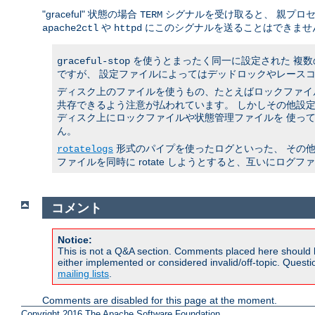
"graceful" 状態の場合
シグナルを受け取ると、 親プロ
TERM
や
にこのシグナルを送ることはできませ
apache2ctl
httpd
を使うとまったく同一に設定された 複
graceful-stop
ですが、 設定ファイルによってはデッドロックやレースコ
ディスク上のファイルを使うもの、たとえばロックファイル
共存できるよう注意が払われています。 しかしその他設定
ディスク上にロックファイルや状態管理ファイルを 使っ
ん。
形式のパイプを使ったログといった、 その
rotatelogs
ファイルを同時に rotate しようとすると、互いにログ
コメント
Notice:
This is not a Q&A section. Comments placed here should 
either implemented or considered invalid/off-topic. Ques
mailing lists
.
Comments are disabled for this page at the moment.
Copyright 2016 The Apache Software Foundation.