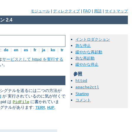
モジュール
|
ディレクティブ
|
FAQ
|
用語
|
サイトマップ
 2.4
イントロダクション
急な停止
:
de
|
en
|
es
|
fr
|
ja
|
ko
|
tr
緩やかな再起動
急な再起動
は
サービスとして httpd を実行する
緩やかな停止
い。
参照
httpd
apache2ctl
 シグナルを送るには二つの方法が
Starting
が 実行されているのに気が付くで
d
コメント
id は
に書かれていま
PidFile
シグナルがあります:
,
,
TERM
HUP