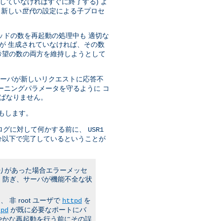
していなければすぐに終了する) よ
 新しい
世代
の設定による子プロセ
ッドの数を再起動の処理中も 適切な
が 生成されていなければ、その数
希望の数の両方を維持しようとして
サーバが新しいリクエストに応答不
ーニングパラメータを守るように コ
ばなりません。
もします。
ログに対して何かする前に、
USR1
分以下で完了しているということが
誤りがあった場合エラーメッセ
 防ぎ、サーバが機能不全な状
 root ユーザで
を
httpd
が既に必要なポートにバ
tpd
やかな再起動を行う前にその誤