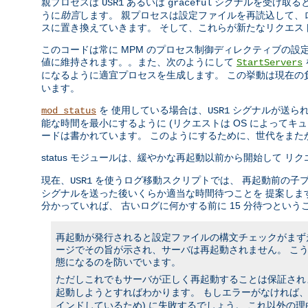
親プロセスは
あるいは
シグナルを受け取ると
USR1
graceful
うに
助言
します。 親プロセスは設定ファイルを再読込して、
スに置き換えていきます。 そして、これらが新たなリクエス
このコードは常に MPM のプロセス制御ディレクティブの
値に維持されます。。また、次のようにして
StartServers
になるように適宜プロセスを生成します。 この挙動は現在
います。
を 使用している場合は、
シグナルが送られ
mod_status
USR1
能な時間を最小にするように (リクエストは OS によって
ードは書かれています。 このようにするために、世代をま
status モジュールは、緩やかな再起動以前から開始して 
現在、
を使うログ移動スクリプトでは、 再起動前の子
USR1
シグナルを送った後いくらか適当な時間待つことを 提案しま
分かっていれば、 古いログに何かする前に 15 分待つという
再起動が発行されると設定ファイルの構文チェックがまず走
ージでその旨が示され、サーバは再起動されません。 こ
態になるのを防いでいます。
ただしこれでもサーバが正しく再起動することは保証されませ
起動しようとすればわかります。 もしエラーがなければ、ソ
インドしているため) に失敗するでしょう。 これ以外の