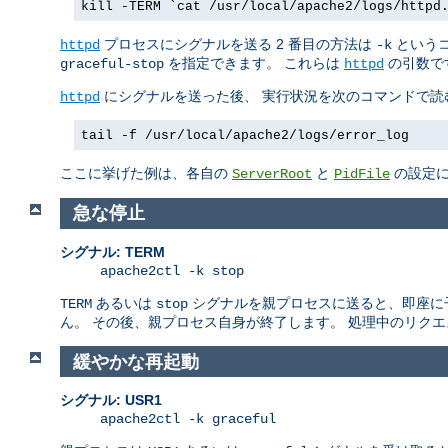
kill -TERM `cat /usr/local/apache2/logs/httpd
プロセスにシグナルを送る 2 番目の方法は
というコ
httpd
-k
を指定できます。 これらは
の引数で
graceful-stop
httpd
にシグナルを送った後、 実行状況を次のコマンドで読
httpd
tail -f /usr/local/apache2/logs/error_log
ここに挙げた例は、各自の
と
の設定に
ServerRoot
PidFile
急な停止
シグナル: TERM
apache2ctl -k stop
あるいは
シグナルを親プロセスに送ると、即座に子プロ
TERM
stop
ん。 その後、親プロセス自身が終了します。 処理中のリク
緩やかな再起動
シグナル: USR1
apache2ctl -k graceful