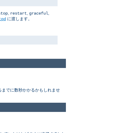
,
,
,
stop
restart
graceful
に渡します。
tpd
終わるまでに数秒かかるかもしれませ