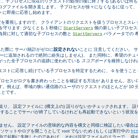
、子プロセスに現在のリクエストの処理の後に終了する (あるいは何も
ログファイルを開き直します。 子プロセスが徐々になくなるに従って、
トに即座に応答し始めます。
設定を重視しますので、 クライアントのリクエストを扱うプロセスとスレ
を守ります: 少なくとも 1 秒後に
個の新しい子プロセス
StartServers
の負荷に対して適切な子プロセスの数と
パラメータでの 
StartServers
た際に サーバ統計がゼロに
設定されない
ことに 注意してください。 
キューに追加されるので絶対に紛失はしません)、 また同時に、希望のチュ
たがった全子プロセスの追跡に使われている
スコアボード
を維持しなけれ
リクエストに応答し続けている子プロセスを特定するために、
を使うこと
G
プロセスがログを書き終わったことを確証する方法が ありません。古い
す。例えば、帯域の狭い通信路のユーザのリクエストのほとんどが 10 
ことです。
り、 設定ファイルに (構文上の) 誤りがないかチェックされます。 
うすることでサーバが終了しているけれども再起動できないという状況を
ん。 設定ファイルの意味的な内容を構文と同様に検証したい場合は、 非
ケットやログを開こうとして root でないため (もしくは実行中の
ht
理由で起動に失敗したのであれば、 それは設定ファイルのエラーで、 緩