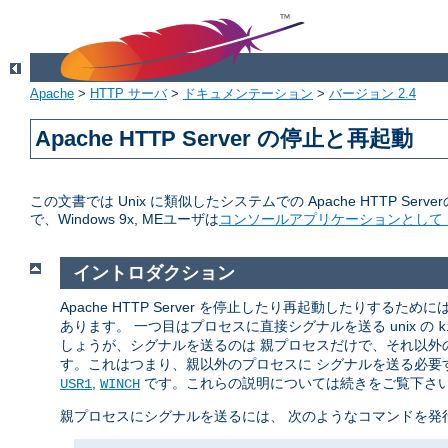
Apache
>
HTTP サーバ
>
ドキュメンテーション
>
バージョン 2.4
Apache HTTP Server の停止と再起動
この文書では Unix に類似したシステムでの Apache HTTP Serve
で、Windows 9x, MEユーザは
コンソールアプリケーションとして ht
イントロダクション
Apache HTTP Server を停止したり再起動したりするた
あります。 一つ目はプロセスに直接シグナルを送る unix の
k
しょうが、シグナルを送るのは 親プロセスだけで、それ以外の
す。これはつまり、親以外のプロセスに シグナルを送る必要す
,
です。これらの説明については続きをご覧下さ
USR1
WINCH
親プロセスにシグナルを送るには、 次のようなコマンドを発