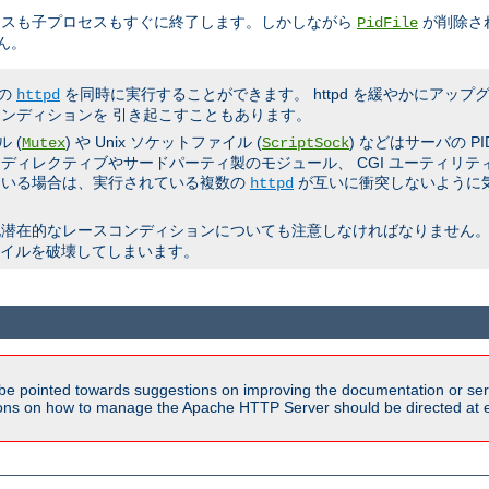
セスも子プロセスもすぐに終了します。しかしながら
が削除さ
PidFile
ん。
数の
を同時に実行することができます。 httpd を緩やかにアッ
httpd
ンディションを 引き起こすこともあります。
 (
) や Unix ソケットファイル (
) などはサーバの 
Mutex
ScriptSock
ディレクティブやサードパーティ製のモジュール、 CGI ユーティリ
ている場合は、実行されている複数の
が互いに衝突しないように
httpd
他潜在的なレースコンディションについても注意しなければなりません。
ファイルを破壊してしまいます。
be pointed towards suggestions on improving the documentation or ser
tions on how to manage the Apache HTTP Server should be directed at e