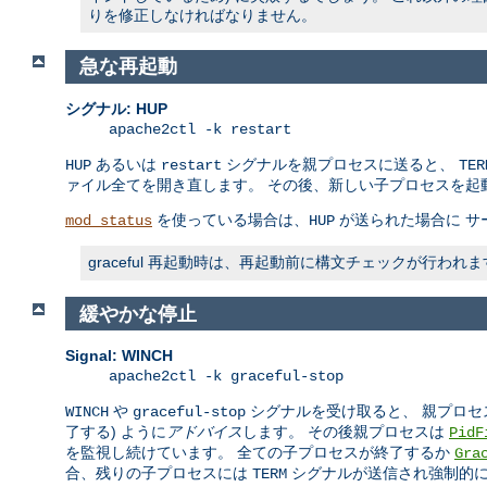
りを修正しなければなりません。
急な再起動
シグナル: HUP
apache2ctl -k restart
あるいは
シグナルを親プロセスに送ると、
HUP
restart
TER
ァイル全てを開き直します。 その後、新しい子プロセスを起
を使っている場合は、
が送られた場合に サ
mod_status
HUP
graceful 再起動時は、再起動前に構文チェックが行
緩やかな停止
Signal: WINCH
apache2ctl -k graceful-stop
や
シグナルを受け取ると、 親プロセ
WINCH
graceful-stop
了する) ように
アドバイス
します。 その後親プロセスは
PidF
を監視し続けています。 全ての子プロセスが終了するか
Gra
合、残りの子プロセスには
シグナルが送信され強制的
TERM