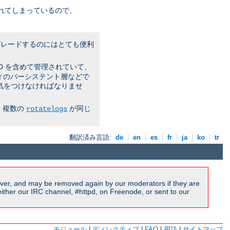
れてしまっているので、
プグレードするのにはとても便利
PID を含めて管理されていて、
ティのパーシステント層などで
気をつけなければなりませ
 複数の
が同じ
rotatelogs
翻訳済み言語:
de
|
en
|
es
|
fr
|
ja
|
ko
|
tr
ver, and may be removed again by our moderators if they are
ither our IRC channel, #httpd, on Freenode, or sent to our
モジュール
|
ディレクティブ
|
FAQ
|
用語
|
サイトマップ