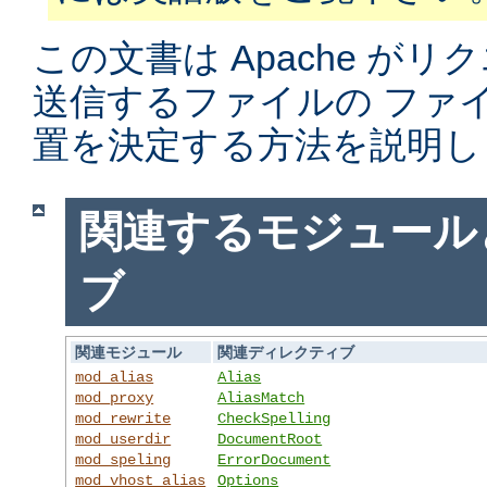
この文書は Apache がリ
送信するファイルの ファ
置を決定する方法を説明し
関連するモジュール
ブ
関連モジュール
関連ディレクティブ
mod_alias
Alias
mod_proxy
AliasMatch
mod_rewrite
CheckSpelling
mod_userdir
DocumentRoot
mod_speling
ErrorDocument
mod_vhost_alias
Options