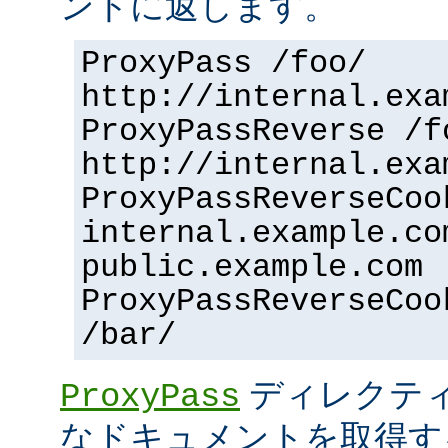
ントに返します。
ProxyPass /foo/
http://internal.exa
ProxyPassReverse /f
http://internal.exa
ProxyPassReverseCoo
internal.example.co
public.example.com
ProxyPassReverseCoo
/bar/
ディレクティ
ProxyPass
なドキュメントを取得す