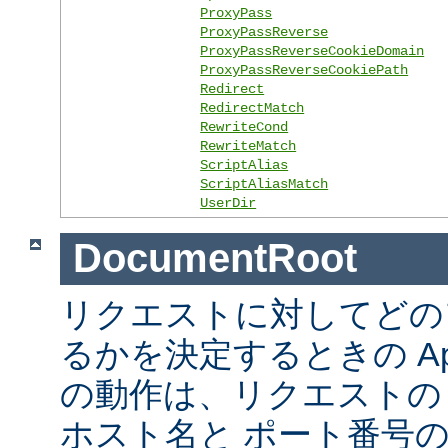
ProxyPass
ProxyPassReverse
ProxyPassReverseCookieDomain
ProxyPassReverseCookiePath
Redirect
RedirectMatch
RewriteCond
RewriteMatch
ScriptAlias
ScriptAliasMatch
UserDir
DocumentRoot
リクエストに対してどの
るかを決定するときの Ap
の動作は、リクエストの URL
ホスト名と ポート番号の