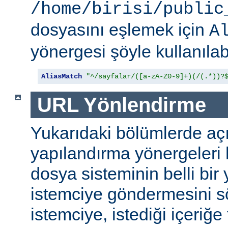
/home/birisi/public
dosyasını eşlemek için
A
yönergesi şöyle kullanılabi
AliasMatch
"^/sayfalar/([a-zA-Z0-9]+)(/(.*))?
URL Yönlendirme
Yukarıdaki bölümlerde aç
yapılandırma yönergeleri h
dosya sisteminin belli bir 
istemciye göndermesini s
istemciye, istediği içeriğe 