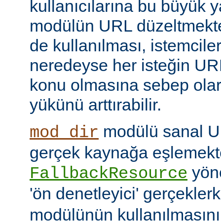
kullanıcılarına bu büyük y
modülün URL düzeltmekte
de kullanılması, istemcil
neredeyse her isteğin UR
konu olmasına sebep ola
yükünü arttırabilir.
modülü sanal URI
mod_dir
gerçek kaynağa eşlemekte
yöne
FallbackResource
'ön denetleyici' gerçekle
modülünün kullanılmasını