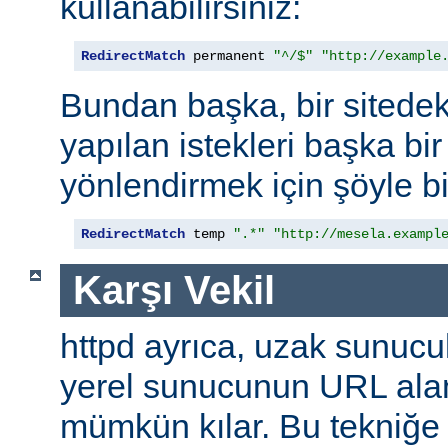
kullanabilirsiniz:
RedirectMatch
 permanent 
"^/$"
"http://example
Bundan başka, bir sitedek
yapılan istekleri başka bir
yönlendirmek için şöyle bi
RedirectMatch
 temp 
".*"
"http://mesela.exampl
Karşı Vekil
httpd ayrıca, uzak sunucu
yerel sunucunun URL alan
mümkün kılar. Bu tekniğ