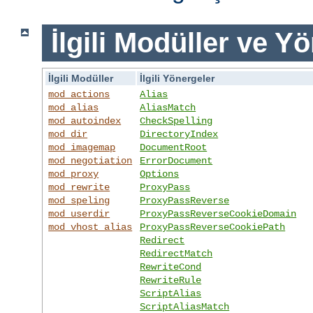
İlgili Modüller ve Y
İlgili Modüller
İlgili Yönergeler
mod_actions
Alias
mod_alias
AliasMatch
mod_autoindex
CheckSpelling
mod_dir
DirectoryIndex
mod_imagemap
DocumentRoot
mod_negotiation
ErrorDocument
mod_proxy
Options
mod_rewrite
ProxyPass
mod_speling
ProxyPassReverse
mod_userdir
ProxyPassReverseCookieDomain
mod_vhost_alias
ProxyPassReverseCookiePath
Redirect
RedirectMatch
RewriteCond
RewriteRule
ScriptAlias
ScriptAliasMatch