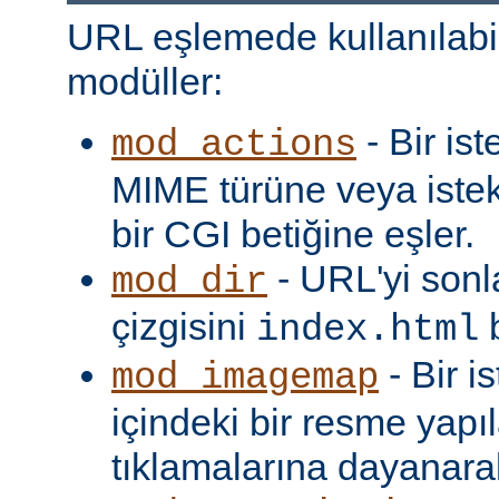
URL eşlemede kullanılabi
modüller:
- Bir is
mod_actions
MIME türüne veya iste
bir CGI betiğine eşler.
- URL'yi sonl
mod_dir
çizgisini
b
index.html
- Bir i
mod_imagemap
içindeki bir resme yapıl
tıklamalarına dayanarak