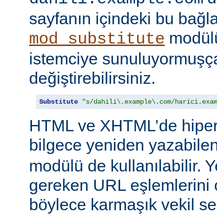
sayfanın içindeki bu bağlar
modülü
mod_substitute
istemciye sunuluyormuşç
değiştirebilirsiniz.
Substitute
"s/dahili\.example\.com/harici.exa
HTML ve XHTML’de hiper
bilgece yeniden yazabile
modülü de kullanılabilir. 
gereken URL eşlemlerini o
böylece karmaşık vekil se