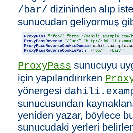
dizininden alıp ist
/bar/
sunucudan geliyormuş gib
ProxyPass
"/foo/"
"http://dahili.example.com/
ProxyPassReverse
"/foo/"
"http://dahili.examp
ProxyPassReverseCookieDomain
 dahili
.
example
.
c
ProxyPassReverseCookiePath
"/foo/"
"/bar/"
sunucuyu uyg
ProxyPass
için yapılandırırken
Prox
yönergesi
dahili.exam
sunucusundan kaynaklana
yeniden yazar, böylece bu
sunucudaki yerleri belirle