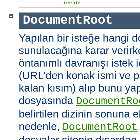
UserDir
DocumentRoot
Yapılan bir isteğe hangi 
sunulacağına karar verirk
öntanımlı davranışı istek
(URL’den konak ismi ve po
kalan kısım) alıp bunu ya
dosyasında
DocumentRo
belirtilen dizinin sonuna 
nedenle,
DocumentRoot
dosyalar sitenin dışardan