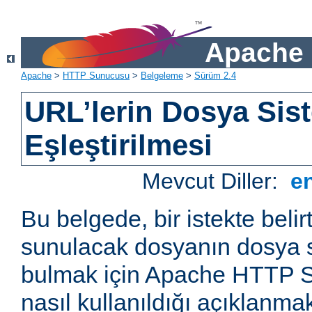
Apache 
Apache
>
HTTP Sunucusu
>
Belgeleme
>
Sürüm 2.4
URL’lerin Dosya Sist
Eşleştirilmesi
Mevcut Diller:
e
Bu belgede, bir istekte belir
sunulacak dosyanın dosya s
bulmak için Apache HTTP S
nasıl kullanıldığı açıklanmak