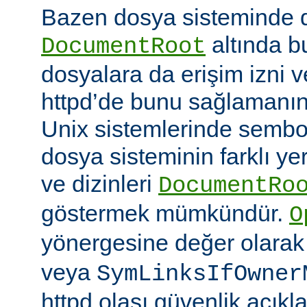
Bazen dosya sisteminde 
altında 
DocumentRoot
dosyalara da erişim izni v
httpd’de bunu sağlamanın çe
Unix sistemlerinde sembo
dosya sisteminin farklı ye
ve dizinleri
DocumentRo
göstermek mümkündür.
O
yönergesine değer olara
veya
SymLinksIfOwner
httpd olası güvenlik açıkl