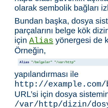
olarak sembolik bağları i
Bundan başka, dosya siste
parçalarını belge kök dizi
için
yönergesi de ku
Alias
Örneğin,
Alias
"/belgeler"
"/var/http"
yapılandırması ile
http://example.com/
URL’si için dosya sistemi
/var/http/dizin/dos