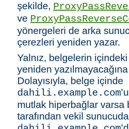
şekilde,
ProxyPassReve
ve
ProxyPassReverseC
yönergeleri de arka sunu
çerezleri yeniden yazar.
Yalnız, belgelerin içindek
yeniden yazılmayacağına 
Dolayısıyla, belge içinde
’
dahili.example.com
mutlak hiperbağlar varsa 
tarafından vekil sunucud
’d
dahili.example.com