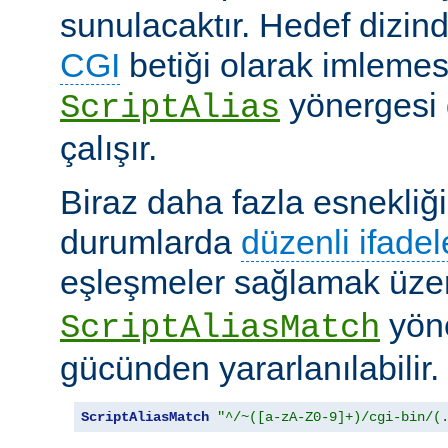
sunulacaktır. Hedef dizind
CGI
betiği olarak imlemes
yönergesi 
ScriptAlias
çalışır.
Biraz daha fazla esnekliği
durumlarda
düzenli ifadel
eşleşmeler sağlamak üz
yöne
ScriptAliasMatch
gücünden yararlanılabilir.
ScriptAliasMatch
"^/~([a-zA-Z0-9]+)/cgi-bin/(