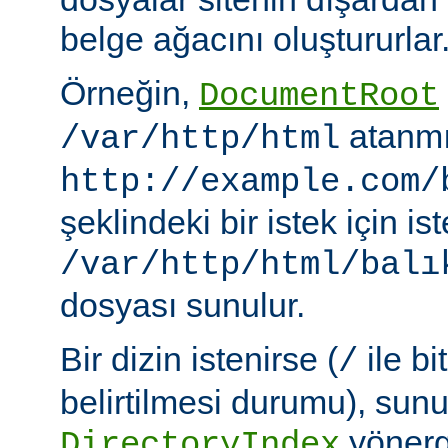
belge ağacını oluştururlar
Örneğin,
DocumentRoot
atanmı
/var/http/html
http://example.com/
şeklindeki bir istek için i
/var/http/html/balı
dosyası sunulur.
Bir dizin istenirse (
ile bi
/
belirtilmesi durumu), sun
yönerge
DirectoryIndex