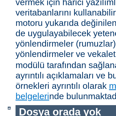
vermek için harici yazılıml
veritabanlarını kullanabil
motoru yukarıda değinile
de uygulayabilecek yetene
yönlendirmeler (rumuzlar),
yönlendirmeler ve vekale
modülü tarafından sağlan
ayrıntılı açıklamaları ve b
örnekleri ayrıntılı olarak
m
belgeleri
nde bulunmaktadı
Dosya orada yok