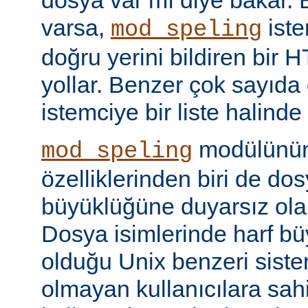
dosya var mı diye bakar. 
varsa,
iste
mod_speling
doğru yerini bildiren bir
yollar. Benzer çok sayıda
istemciye bir liste halinde
modülünün 
mod_speling
özelliklerinden biri de dos
büyüklüğüne duyarsız olar
Dosya isimlerinde harf b
olduğu Unix benzeri siste
olmayan kullanıcılara sah