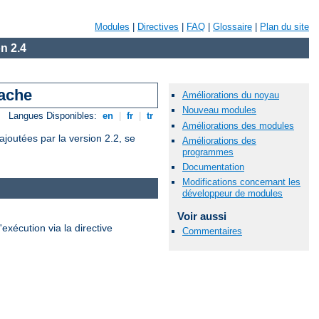
Modules
|
Directives
|
FAQ
|
Glossaire
|
Plan du site
n 2.4
pache
Améliorations du noyau
Nouveau modules
Langues Disponibles:
en
|
fr
|
tr
Améliorations des modules
joutées par la version 2.2, se
Améliorations des
programmes
Documentation
Modifications concernant les
développeur de modules
Voir aussi
'exécution via la directive
Commentaires