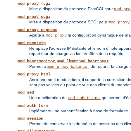
mod_proxy_fcgi
Mise à disposition du protocole FastCGI pour
mod_pro
mod_proxy_scgi
Mise à disposition du protocole SCGI pour
.
mod_proxy
mod_proxy_express
Ajoute à
la configuration dynamique de ma
mod_proxy
mod_remoteip
Remplace l'adresse IP distante et le nom d'hôte appare
répartiteur de charge via les en-têtes de la requête.
,
mod_heartmonitor
mod_lbmethod_heartbeat
Permet à
de répartir la charge 
mod_proxy_balancer
mod_proxy_html
Anciennement module tiers, il supporte la correction d
sont pas valides du point de vue des clients du mandat
mod_sed
Une amélioration de
qui permet d'éd
mod_substitute
mod_auth_form
Implémente une authentification à base de formulaire.
mod_session
Permet de conserver les données de sessions des cli