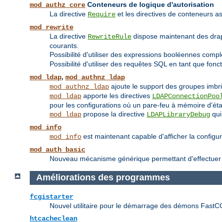
Conteneurs de logique d'autorisation
mod_authz_core
La directive
et les directives de conteneurs
Require
mod_rewrite
La directive
dispose maintenant des dr
RewriteRule
courants.
Possibilité d'utiliser des expressions booléennes compl
Possibilité d'utiliser des requêtes SQL en tant que fonc
,
mod_ldap
mod_authnz_ldap
ajoute le support des groupes imbr
mod_authnz_ldap
apporte les directives
mod_ldap
LDAPConnectionPoo
pour les configurations où un pare-feu à mémoire d'état
propose la directive
qui
mod_ldap
LDAPLibraryDebug
mod_info
est maintenant capable d'afficher la configu
mod_info
mod_auth_basic
Nouveau mécanisme générique permettant d'effectuer une
Améliorations des programmes
fcgistarter
Nouvel utilitaire pour le démarrage des démons FastC
htcacheclean