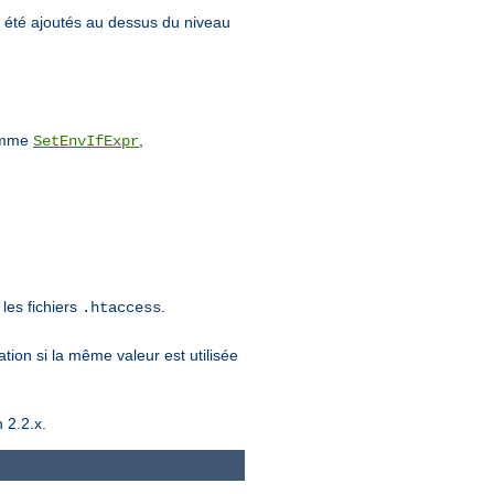
 été ajoutés au dessus du niveau
comme
,
SetEnvIfExpr
les fichiers
.
.htaccess
ation si la même valeur est utilisée
 2.2.x.