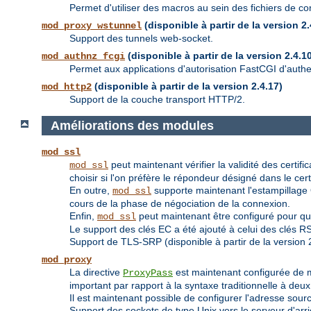
Permet d'utiliser des macros au sein des fichiers de con
(disponible à partir de la version 2.
mod_proxy_wstunnel
Support des tunnels web-socket.
(disponible à partir de la version 2.4.1
mod_authnz_fcgi
Permet aux applications d'autorisation FastCGI d'authent
(disponible à partir de la version 2.4.17)
mod_http2
Support de la couche transport HTTP/2.
Améliorations des modules
mod_ssl
peut maintenant vérifier la validité des certif
mod_ssl
choisir si l'on préfère le répondeur désigné dans le certif
En outre,
supporte maintenant l'estampillage O
mod_ssl
cours de la phase de négociation de la connexion.
Enfin,
peut maintenant être configuré pour qu
mod_ssl
Le support des clés EC a été ajouté à celui des clés R
Support de TLS-SRP (disponible à partir de la version 2
mod_proxy
La directive
est maintenant configurée de 
ProxyPass
important par rapport à la syntaxe traditionnelle à de
Il est maintenant possible de configurer l'adresse sou
Support des sockets de type Unix vers le serveur d'arriè