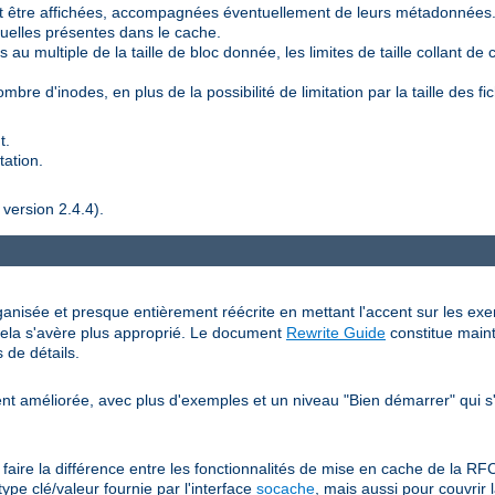
 être affichées, accompagnées éventuellement de leurs métadonnées
duelles présentes dans le cache.
au multiple de la taille de bloc donnée, les limites de taille collant de ce
bre d'inodes, en plus de la possibilité de limitation par la taille des fic
t.
tation.
 version 2.4.4).
anisée et presque entièrement réécrite en mettant l'accent sur les exemp
ue cela s'avère plus approprié. Le document
Rewrite Guide
constitue main
 de détails.
t améliorée, avec plus d'exemples et un niveau "Bien démarrer" qui s'
n faire la différence entre les fonctionnalités de mise en cache de la 
ype clé/valeur fournie par l'interface
socache
, mais aussi pour couvrir