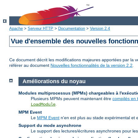
Apache
>
Serveur HTTP
>
Documentation
>
Version 2.4
Vue d'ensemble des nouvelles fonctionn
Ce document décrit les modifications majeures apportées par la ve
référer au document
Nouvelles fonctionnalités de la version 2.2
.
Améliorations du noyau
Modules multiprocessus (MPMs) chargeables à l'exécut
Plusieurs MPMs peuvent maintenant être
compilés en 
.
LoadModule
MPM Event
Le
MPM Event
n'en est plus au stade expérimental et 
Support du mode asynchrone
Le support des lectures/écritures asynchrones pour les