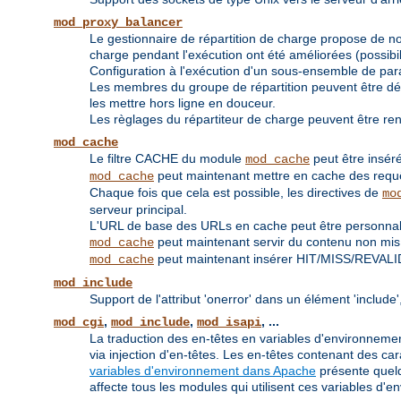
mod_proxy_balancer
Le gestionnaire de répartition de charge propose de nou
charge pendant l'exécution ont été améliorées (possibi
Configuration à l'exécution d'un sous-ensemble de par
Les membres du groupe de répartition peuvent être défi
les mettre hors ligne en douceur.
Les règlages du répartiteur de charge peuvent être re
mod_cache
Le filtre CACHE du module
peut être inséré
mod_cache
peut maintenant mettre en cache des req
mod_cache
Chaque fois que cela est possible, les directives de
mo
serveur principal.
L'URL de base des URLs en cache peut être personnali
peut maintenant servir du contenu non mis à
mod_cache
peut maintenant insérer HIT/MISS/REVALI
mod_cache
mod_include
Support de l'attribut 'onerror' dans un élément 'inclu
,
,
, ...
mod_cgi
mod_include
mod_isapi
La traduction des en-têtes en variables d'environnement
via injection d'en-têtes. Les en-têtes contenant des 
variables d'environnement dans Apache
présente quelq
affecte tous les modules qui utilisent ces variables d'e