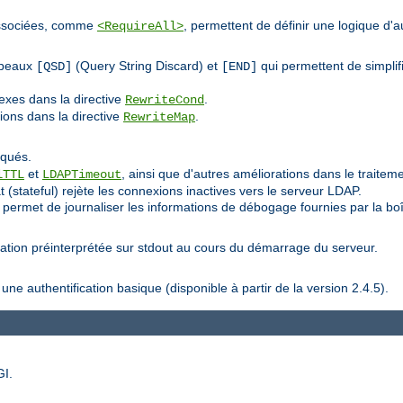
 associées, comme
, permettent de définir une logique d'a
<RequireAll>
apeaux
(Query String Discard) et
qui permettent de simplifi
[QSD]
[END]
exes dans la directive
.
RewriteCond
tions dans la directive
.
RewriteMap
iqués.
et
, ainsi que d'autres améliorations dans le traiteme
lTTL
LDAPTimeout
 (stateful) rejète les connexions inactives vers le serveur LDAP.
 permet de journaliser les informations de débogage fournies par la boît
ration préinterprétée sur stdout au cours du démarrage du serveur.
 authentification basique (disponible à partir de la version 2.4.5).
GI.