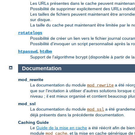
Les URLs présentes dans le cache peuvent maintenant
Possibilité de supprimer explicitement des URLs indivi
Les tailles de fichiers peuvent maintenant être arrondies 
sur disque.
La taille du cache peut maintenant être limitée par le nom
rotatelogs
Possibilité de créer un lien vers le fichier journal couran
Possibilité d'invoquer un script personnalisé après la ro
,
htpasswd
htdbm
Support de l'algorithme bcrypt (disponible à partir de la
Documentation
mod_rewrite
La documentation du module
a été réorg
mod_rewrite
que sur l'incitation à utiliser d'autres solutions lorsq
niveau ; il est mieux organisé et contient beaucoup plus
mod_ssl
La documentation du module
a été grandemen
mod_ssl
déjà présents dans la précédente documentation.
Caching Guide
Le
Guide de la mise en cache
a été réécrit afin de bie
module
, et la mise en cache générique de t
mod_cache