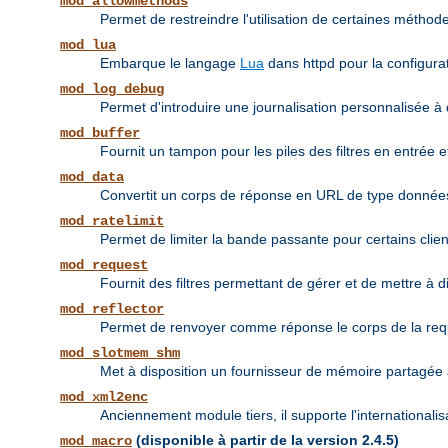
mod_allowmethods
Permet de restreindre l'utilisation de certaines méthodes
mod_lua
Embarque le langage
Lua
dans httpd pour la configurat
mod_log_debug
Permet d'introduire une journalisation personnalisée à 
mod_buffer
Fournit un tampon pour les piles des filtres en entrée et
mod_data
Convertit un corps de réponse en URL de type donné
mod_ratelimit
Permet de limiter la bande passante pour certains clien
mod_request
Fournit des filtres permettant de gérer et de mettre à 
mod_reflector
Permet de renvoyer comme réponse le corps de la requête
mod_slotmem_shm
Met à disposition un fournisseur de mémoire partagée à
mod_xml2enc
Anciennement module tiers, il supporte l'internationali
(disponible à partir de la version 2.4.5)
mod_macro