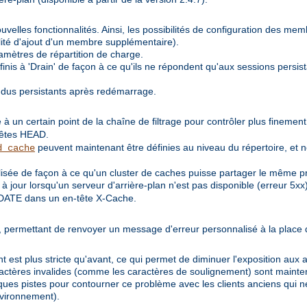
velles fonctionnalités. Ainsi, les possibilités de configuration des me
lité d'ajout d'un membre supplémentaire).
amètres de répartition de charge.
nis à 'Drain' de façon à ce qu'ils ne répondent qu'aux sessions persis
ndus persistants après redémarrage.
 à un certain point de la chaîne de filtrage pour contrôler plus finemen
uêtes HEAD.
peuvent maintenant être définies au niveau du répertoire, et 
d_cache
sée de façon à ce qu'un cluster de caches puisse partager le même pr
 jour lorsqu'un serveur d'arrière-plan n'est pas disponible (erreur 5xx)
DATE dans un en-tête X-Cache.
de', permettant de renvoyer un message d'erreur personnalisé à la place
 est plus stricte qu'avant, ce qui permet de diminuer l'exposition aux a
caractères invalides (comme les caractères de soulignement) sont main
ues pistes pour contourner ce problème avec les clients anciens qui né
nvironnement).