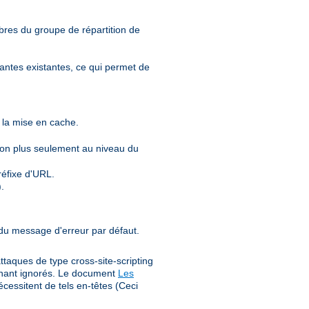
mbres du groupe de répartition de
tantes existantes, ce qui permet de
t la mise en cache.
non plus seulement au niveau du
éfixe d'URL.
.
 du message d'erreur par défaut.
ttaques de type cross-site-scripting
tenant ignorés. Le document
Les
cessitent de tels en-têtes (Ceci