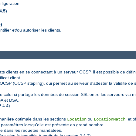
figuration.
4.5)
0)
ifier et/ou autoriser les clients.
icats clients en se connectant à un serveur OCSP. Il est possible de défi
icat client.
CSP (OCSP stapling), qui permet au serveur d'attester la validité de so
e celui-ci partage les données de session SSL entre les serveurs via
SA et DSA.
.4.4).
manière optimale dans les sections
ou
, et 
Location
LocationMatch
ux paramètres lorsqu'elle est présente en grand nombre.
rce dans les requêtes mandatées.
re-plan (disponible à partir de la version 2.4.7).