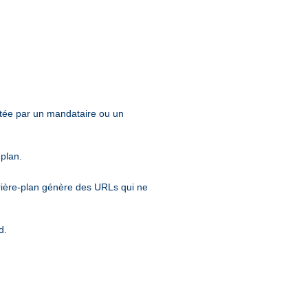
entée par un mandataire ou un
-plan.
rrière-plan génère des URLs qui ne
d.