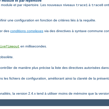
 module et par répertoire
r module et par répertoire. Les nouveaux niveaux
à
ont
trace1
trace8
inir une configuration en fonction de critères liés à la requête.
ier des
conditions complexes
via des directives à syntaxe commune 
en millisecondes.
iveTimeout
 obsolète.
ntrôler de manière plus précise la liste des directives autorisées dans 
 les fichiers de configuration, améliorant ainsi la clareté de la présent
lités, la version 2.4.x tend à utiliser moins de mémoire que la version