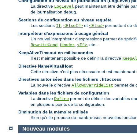
Configuration du niveau de journalisation (LogLevel) par
La directive
peut maintenant être définie pa
LogLevel
de journalisation
.
debug
Sections de configuration au niveau requête
Les sections
,
et
permettent de déf
If
<ElseIf>
<Else>
Interpréteur d'expressions à usage général
Un nouvel interpréteur d'expressions permet de spécif
,
,
, etc...
RewriteCond
Header
<If>
KeepAliveTimeout en millisecondes
Il est maintenant possible de définir la directive
KeepAl
Directive NameVirtualHost
Cette directive n'est plus nécessaire et est maintenant
Directives autorisées dans les fichiers
.htaccess
La nouvelle directive
permet de co
AllowOverrideList
Variables dans les fichiers de configuration
La directive
permet de définir des variables dans
Define
en plusieurs points de la configuration.
Diminution de la mémoire utilisée
Bien qu'elle propose de nombreuses nouvelles fonctionna
Nouveau modules